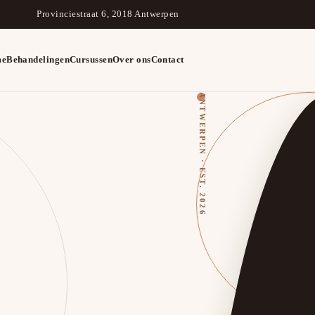
Provinciestraat 6, 2018 Antwerpen
me
Behandelingen
Cursussen
Over ons
Contact
ANTWERPEN · EST. 2026