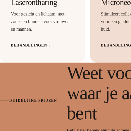
Laserontharing
Micronee
Voor gezicht en lichaam, met
Stimuleert colla
zones en bundels voor vrouwen
voor een gladder
en mannen.
huid.
BEHANDELINGEN
→
BEHANDELIN
Weet voo
waar je a
DUIDELIJKE PRIJZEN
bent
Bekijk per behandeling de actuele p