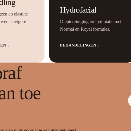
dling
Hydrofacial
geen en elastine
e en stevigere
Dieptereiniging en hydratatie met
Normal en Royal formules.
GEN
→
BEHANDELINGEN
→
raf
an toe
rijs en duur voordat je een afspraak kiest.