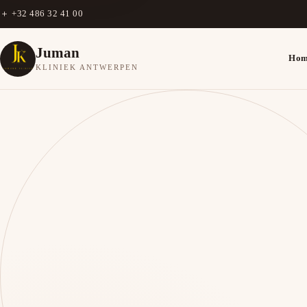
＋
+32 486 32 41 00
Juman
Ho
KLINIEK ANTWERPEN