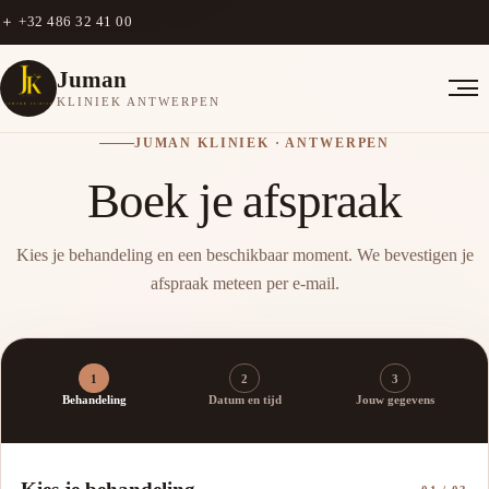
＋
+32 486 32 41 00
Juman
KLINIEK ANTWERPEN
JUMAN KLINIEK · ANTWERPEN
Boek je afspraak
Kies je behandeling en een beschikbaar moment. We bevestigen je
afspraak meteen per e-mail.
1
2
3
Behandeling
Datum en tijd
Jouw gegevens